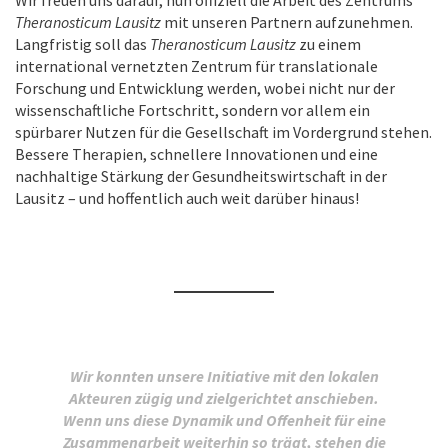
Wir freuen uns darauf, nun offiziell die Arbeit des Zentrums
Theranosticum Lausitz
mit unseren Partnern aufzunehmen.
Langfristig soll das
Theranosticum Lausitz
zu einem
international vernetzten Zentrum für translationale
Forschung und Entwicklung werden, wobei nicht nur der
wissenschaftliche Fortschritt, sondern vor allem ein
spürbarer Nutzen für die Gesellschaft im Vordergrund stehen.
Bessere Therapien, schnellere Innovationen und eine
nachhaltige Stärkung der Gesundheitswirtschaft in der
Lausitz – und hoffentlich auch weit darüber hinaus!
Wir konnten unsere Initiative mit den lokalen
Akteuren zügig und zielgerichtet anschieben.
Wenn uns diese Dynamik und Offenheit für eine
Zusammenarbeit weiterhin so trägt, stehen die