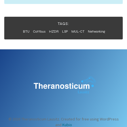
TAGS:
BTU
Cottbus
HZDR
LSP
MUL-CT
Networking
© 2026 Theranosticum Lausitz. Created for free using WordPress
and
Kubio